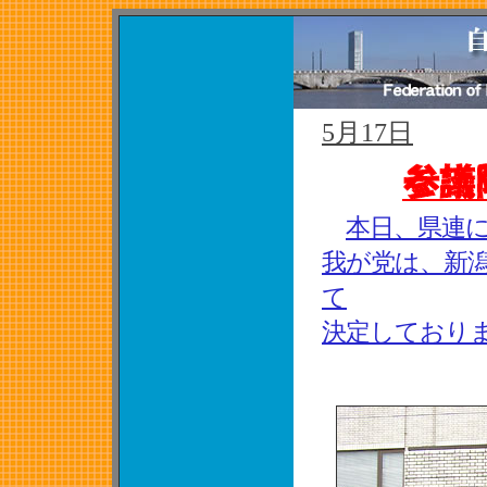
5月17日
本日、県連
我が党は、新
て
決定しており