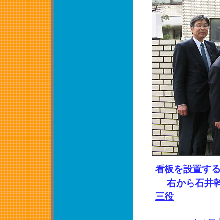
看板を設置す
右から石井
三役