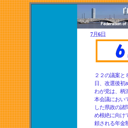
7月6日
２２の議案と
日、改選後初
わが党は、柄
本会議におい
した県政の諸
め根絶に向け
頼される年金