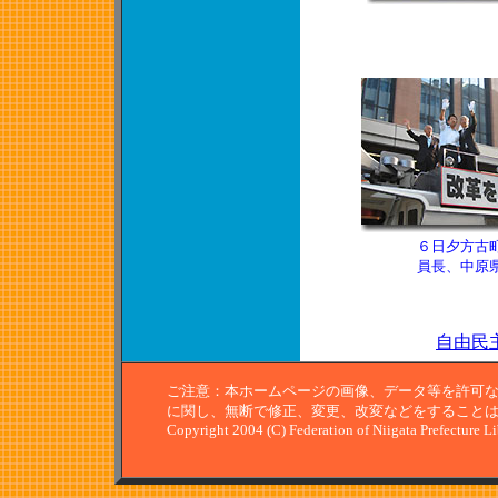
６日夕方古
員長、中原
自由民
ご注意：本ホームページの画像、データ等を許可
に関し、無断で修正、変更、改変などをすること
Copyright 2004 (C) Federation of Niigata Prefecture L