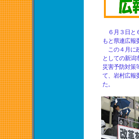
６月３日と６
もと県連広報
この４月に政
としての新潟
災害予防対策
て、岩村広報
た。