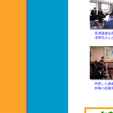
長津議連会
澤孝司さん
同席した議
幹事の佐藤