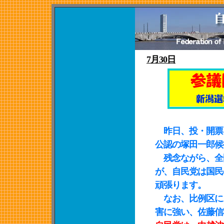
7月30日
昨日、投・開票さ
公認の塚田一郎候
残念ながら、全
が、自民党は国民
頑張ります。
なお、比例区に
害に強い、佐藤信