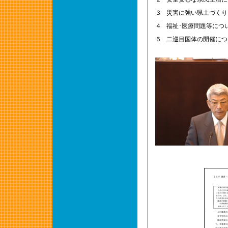
３
災害に強い県土づくり
４
福祉･医療問題等につ
５
二巡目国体の開催につ