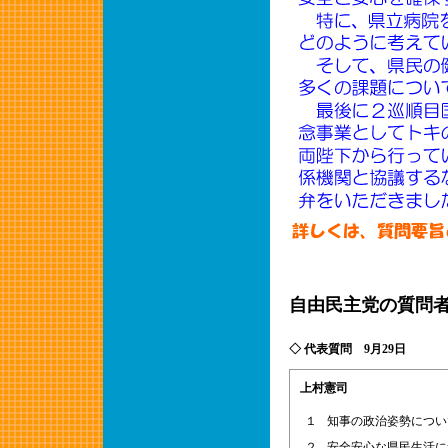
自由民主党の質問
◇ 代表質問 9月29日
上村憲司
１
知事の政治姿勢につい
２
安全安心な県民生活に