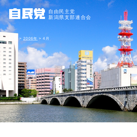
自由民主党
新潟県支部連合会
TOP
>
2006年
>
4月