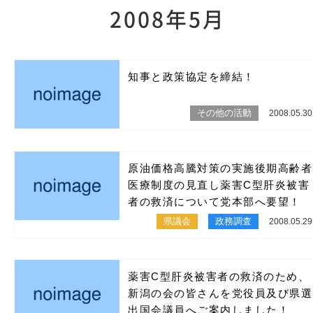
2008年5月
知事と政策協定を締結！
その他の活動
2008.05.30
原油価格高騰対策の実施後期高齢者
医療制度の見直し薬害C型肝炎被害
者の救済について党本部へ要望！
県議会
政務調査
2008.05.29
薬害C型肝炎被害者の救済のため、
新潟の会の皆さんを党役員及び県選
出国会議員へご案内しました！