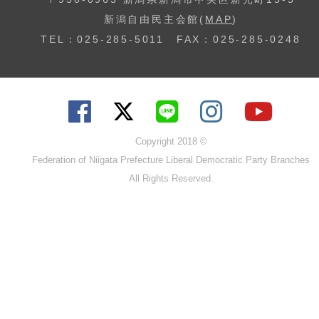
新潟自由民主会館(
MAP
)
TEL：025-285-5011 FAX：025-285-0248
Copyright 2018 ©
Federation of Niigata Prefecture Liberal Democratic Party Branches
All Rights Reserved.