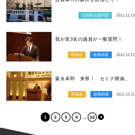
北朝鮮拉致問題
2011.12.13
我が党3名の議員が一般質問！
県議会
政務調査
2011.12.12
森永卓郎 来県！ セミナ開催。
県議会
政務調査
2011.12.11
1
2
3
4
10