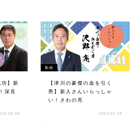
動画
成功】新
【津川の豪傑の血を引く
！深見
男】新人さんいらっしゃ
い！さわの亮
023.08.04
2023.07.28