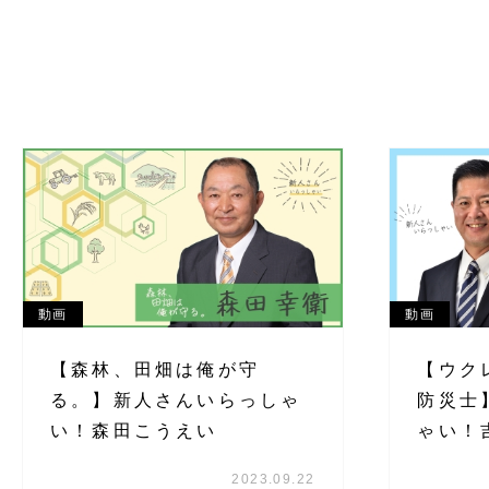
動画
動画
【森林、田畑は俺が守
【ウク
る。】新人さんいらっしゃ
防災士
い！森田こうえい
ゃい！
2023.09.22