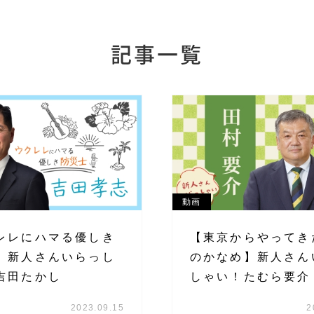
記事一覧
動画
レレにハマる優しき
【東京からやってき
】新人さんいらっし
のかなめ】新人さん
吉田たかし
しゃい！たむら要介
2023.09.15
2