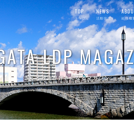
TOP
NEWS
ABOU
トップ
活動状況
組織概
IGATA LDP MAGAZ
きっと政治が好きになるマガジン