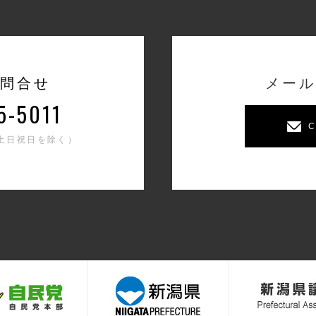
問合せ
メール
5-5011
C
0（土日祝日を除く）