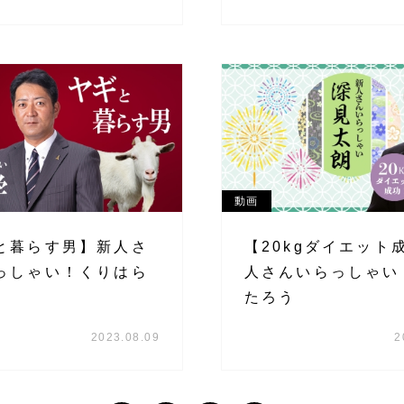
動画
と暮らす男】新人さ
【20kgダイエット
っしゃい！くりはら
人さんいらっしゃい
たろう
2023.08.09
2