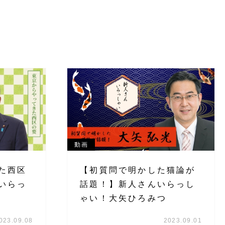
動画
た西区
【初質問で明かした猫論が
いらっ
話題！】新人さんいらっし
ゃい！大矢ひろみつ
023.09.08
2023.09.01