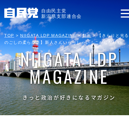
自由民主党
新潟県支部連合会
TOP
>
NIIGATA LDP MAGAZINE
>
動画
>
【きらりと光る
のごしの柔らかさ】新人さんいらっしゃい！こかじなりや
NIIGATA LDP
MAGAZINE
きっと政治が好きになるマガジン