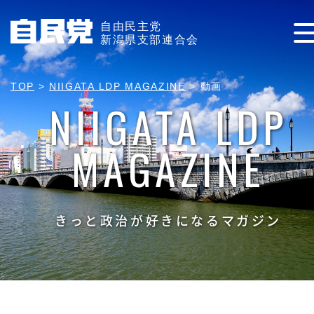
自由民主党
新潟県支部連合会
TOP
>
NIIGATA LDP MAGAZINE
>
動画
NIIGATA LDP
MAGAZINE
きっと政治が好きになるマガジン