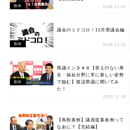
動画
2018.12.07
議会のミドコロ！12月県議会編
動画
2018.12.05
県議インタ＃８【答えのない厚
生・福祉分野に常に新しい姿勢
で臨む】渡辺県議に聞いてみ
動画
た！
2018.11.30
【鳥獣条例】議員提案条例って
なあに？【完結編】