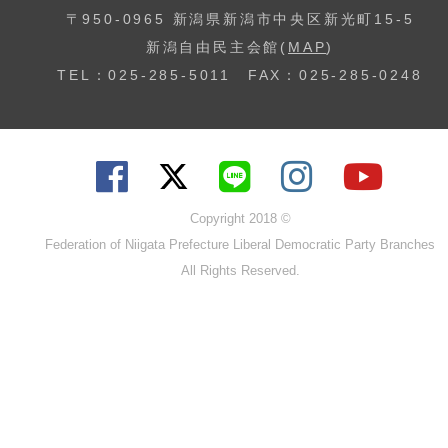
〒950-0965 新潟県新潟市中央区新光町15-5
新潟自由民主会館(
MAP
)
TEL：025-285-5011 FAX：025-285-0248
Copyright 2018 ©
Federation of Niigata Prefecture Liberal Democratic Party Branches
All Rights Reserved.