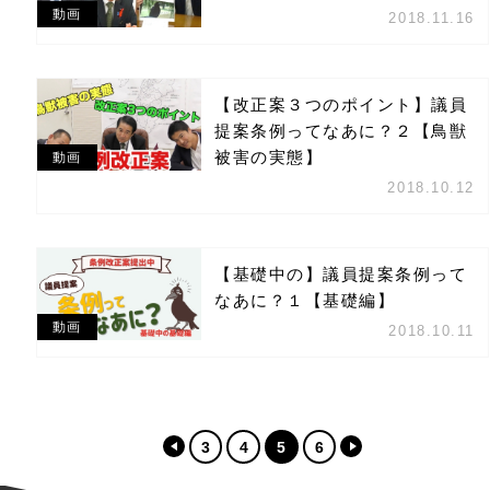
動画
2018.11.16
【改正案３つのポイント】議員
提案条例ってなあに？２【鳥獣
被害の実態】
動画
2018.10.12
【基礎中の】議員提案条例って
なあに？１【基礎編】
動画
2018.10.11
3
4
5
6