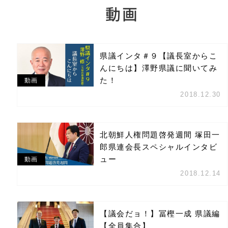
動画
県議インタ＃９【議長室からこ
んにちは】澤野県議に聞いてみ
た！
動画
2018.12.30
北朝鮮人権問題啓発週間 塚田一
郎県連会長スペシャルインタビ
ュー
動画
2018.12.14
【議会だョ！】冨樫一成 県議編
【全員集合】