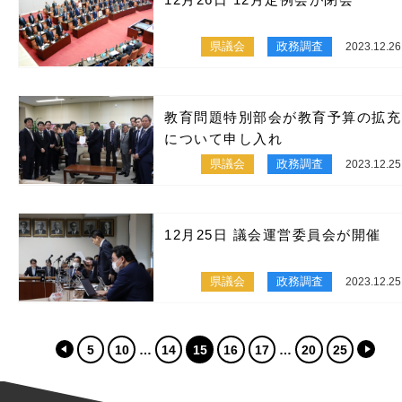
県議会
政務調査
2023.12.26
教育問題特別部会が教育予算の拡充
について申し入れ
県議会
政務調査
2023.12.25
12月25日 議会運営委員会が開催
県議会
政務調査
2023.12.25
5
10
14
15
16
17
20
25