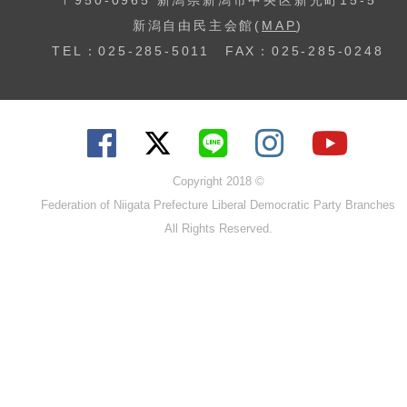
新潟自由民主会館(
MAP
)
TEL：025-285-5011 FAX：025-285-0248
Copyright 2018 ©
Federation of Niigata Prefecture Liberal Democratic Party Branches
All Rights Reserved.