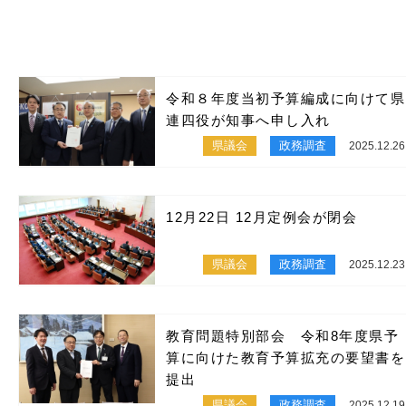
令和８年度当初予算編成に向けて県
連四役が知事へ申し入れ
県議会
政務調査
2025.12.26
12月22日 12月定例会が閉会
県議会
政務調査
2025.12.23
教育問題特別部会 令和8年度県予
算に向けた教育予算拡充の要望書を
提出
県議会
政務調査
2025.12.19