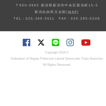
〒950-0965 新潟県新潟市中央区新光町15-5
新潟自由民主会館(
MAP
)
TEL：025-285-5011 FAX：025-285-0248
Copyright 2018 ©
Federation of Niigata Prefecture Liberal Democratic Party Branches
All Rights Reserved.