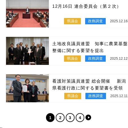
12月16日 連合委員会（第２次）
県議会
政務調査
2025.12.16
土地改良議員連盟 知事に農業基盤
整備に関する要望を提出
県議会
政務調査
2025.12.12
看護対策議員連盟 総会開催 新潟
県看護行政に関する要望書を受領
県議会
政務調査
2025.12.11
1
2
3
4