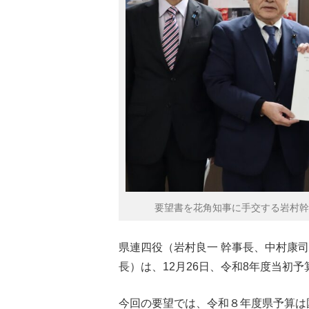
要望書を花角知事に手交する岩村幹
県連四役（岩村良一 幹事長、中村康司
長）は、12月26日、令和8年度当初
今回の要望では、令和８年度県予算は