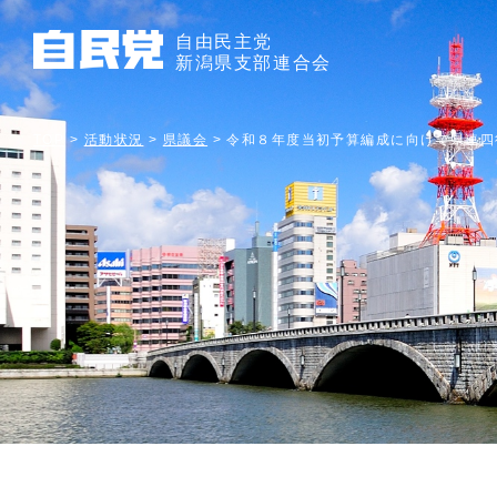
自由民主党
新潟県支部連合会
TOP
>
活動状況
>
県議会
>
令和８年度当初予算編成に向けて県連四