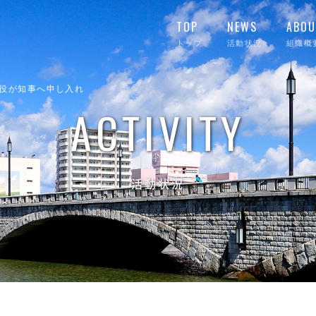
TOP
NEWS
ABOU
トップ
活動状況
組織概
役が知事へ申し入れ
ACTIVITY
活動状況