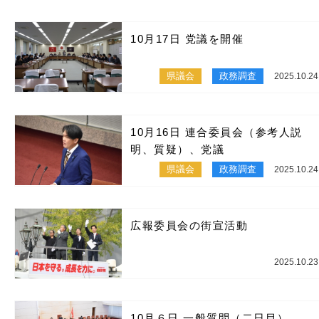
10月17日 党議を開催
県議会
政務調査
2025.10.24
10月16日 連合委員会（参考人説
明、質疑）、党議
県議会
政務調査
2025.10.24
広報委員会の街宣活動
2025.10.23
10月６日 一般質問（二日目）