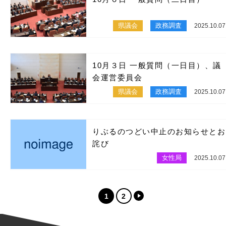
県議会
政務調査
2025.10.07
10月３日 一般質問（一日目）、議
会運営委員会
県議会
政務調査
2025.10.07
りぶるのつどい中止のお知らせとお
詫び
女性局
2025.10.07
1
2