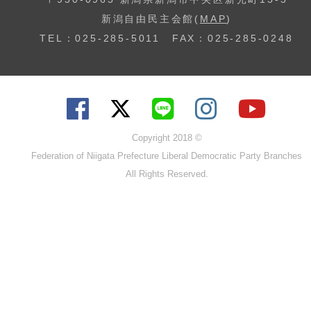
新潟自由民主会館(
MAP
)
TEL：025-285-5011 FAX：025-285-0248
Copyright 2018 ©
Federation of Niigata Prefecture Liberal Democratic Party Branches
All Rights Reserved.