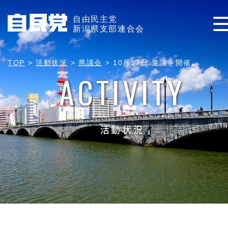
自由民主党
新潟県支部連合会
TOP
>
活動状況
>
県議会
>
10月17日 党議を開催
ACTIVITY
活動状況