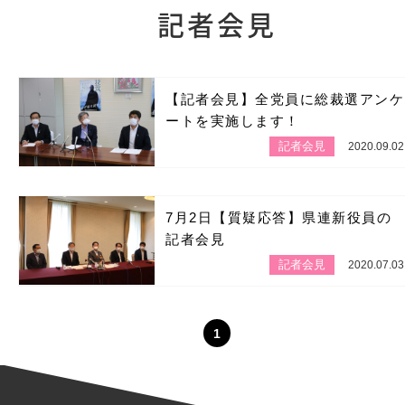
記者会見
【記者会見】全党員に総裁選アンケ
ートを実施します！
記者会見
2020.09.02
7月2日【質疑応答】県連新役員の
記者会見
記者会見
2020.07.03
1