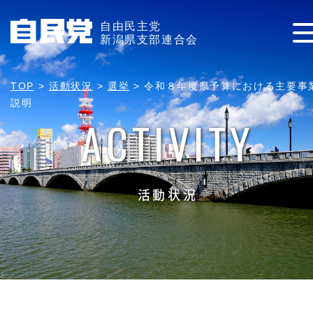
自由民主党
新潟県支部連合会
TOP
>
活動状況
>
選挙
>
令和８年度県予算における主要事
説明
ACTIVITY
活動状況