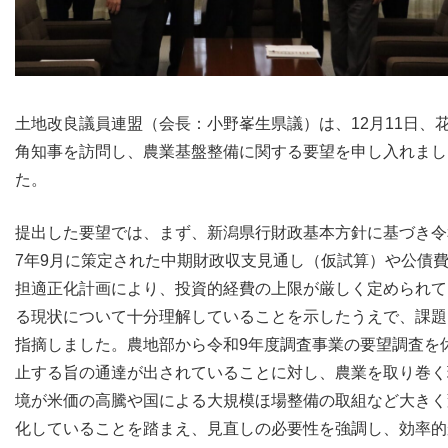
土地改良議員連盟（会長：小野峯生県議）は、12月11日、
角知事を訪問し、農業基盤整備に関する要望を申し入れまし
た。
提出した要望では、まず、新潟県行財政基本方針に基づき令
7年9月に策定された中期財政収支見通し（仮試算）や公債
担適正化計画により、投資的経費の上限が厳しく定められて
る現状について十分理解していることを示したうえで、課題
指摘しました。農地部から令和9年度調査事業の要望調査を
止する旨の通達が出されていることに対し、農業を取り巻く
境が米価の高騰や国による大規模ほ場整備の取組など大きく
化していることを踏まえ、見直しの必要性を強調し、効率的