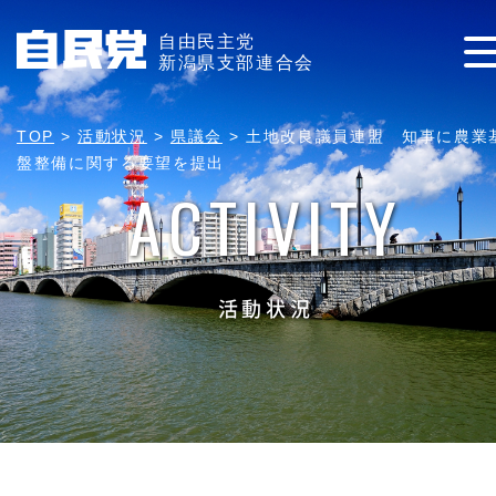
自由民主党
新潟県支部連合会
TOP
>
活動状況
>
県議会
>
土地改良議員連盟 知事に農業
盤整備に関する要望を提出
ACTIVITY
活動状況