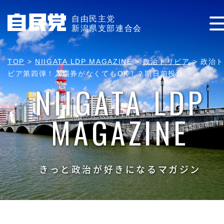
自由民主党
新潟県支部連合会
TOP
>
NIIGATA LDP MAGAZINE
>
政治トリビア
>
政治ト
ビア第四弾！入場券がなくてもOK！？期日前投票
NIIGATA LDP
MAGAZINE
きっと政治が好きになるマガジン