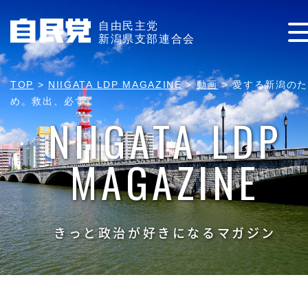
自由民主党
新潟県支部連合会
TOP
>
NIIGATA LDP MAGAZINE
>
動画
>
愛する新潟のた
め。救出、必ず。
NIIGATA LDP
MAGAZINE
きっと政治が好きになるマガジン