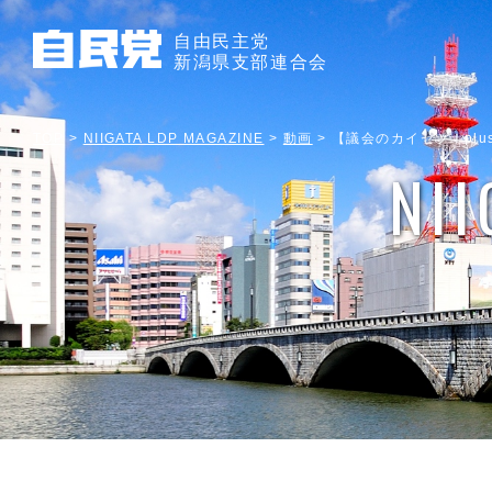
自由民主党
新潟県支部連合会
TOP
>
NIIGATA LDP MAGAZINE
>
動画
>
【議会のカイセツ！pl
NI