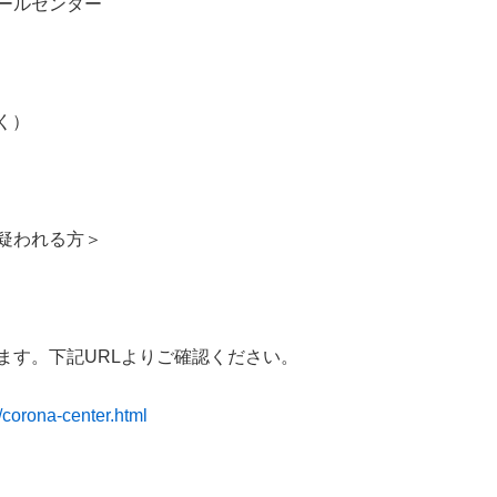
ールセンター
く）
疑われる方＞
ます。下記URLよりご確認ください。
o/corona-center.html