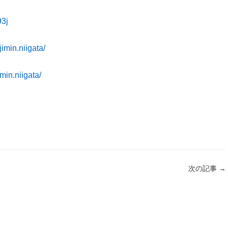
93j
imin.niigata/
min.niigata/
次の記事
→