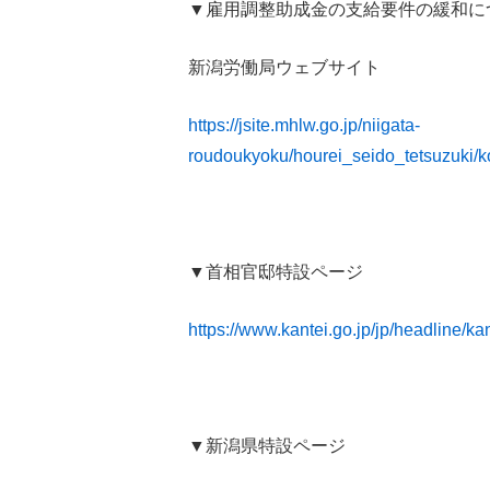
▼雇用調整助成金の支給要件の緩和に
新潟労働局ウェブサイト
https://jsite.mhlw.go.jp/niigata-
roudoukyoku/hourei_seido_tetsuzuki/
▼首相官邸特設ページ
https://www.kantei.go.jp/jp/headline/k
▼新潟県特設ページ