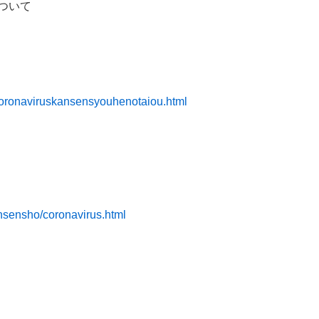
ついて
koronaviruskansensyouhenotaiou.html
ansensho/coronavirus.html