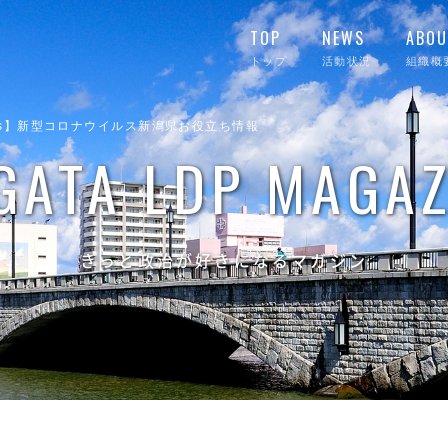
TOP
NEWS
ABOU
トップ
活動状況
組織概
us】新型コロナウイルス新潟県お役立ち情報
IGATA LDP MAGAZ
きっと政治が好きになるマガジン