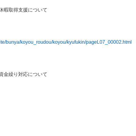
休暇取得支援について
tsuite/bunya/koyou_roudou/koyou/kyufukin/pageL07_00002.html
資金繰り対応について