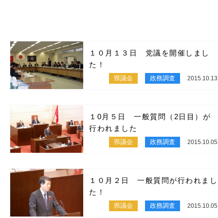
１０月１３日 党議を開催しまし
た！
県議会
政務調査
2015.10.13
１0月５日 一般質問（2日目）が
行われました
県議会
政務調査
2015.10.05
１０月２日 一般質問が行われまし
た！
県議会
政務調査
2015.10.05