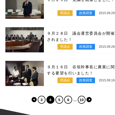
県議会
政務調査
2015.09.29
９月２８日 議会運営委員会が開催
されました！
県議会
政務調査
2015.09.28
９月１６日 谷垣幹事長に農業に関
する要望を行いました！
県議会
政務調査
2015.09.16
3
4
5
6
10