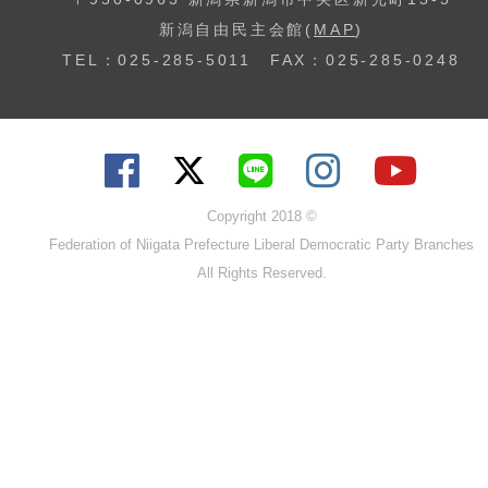
新潟自由民主会館(
MAP
)
TEL：025-285-5011 FAX：025-285-0248
Copyright 2018 ©
Federation of Niigata Prefecture Liberal Democratic Party Branches
All Rights Reserved.