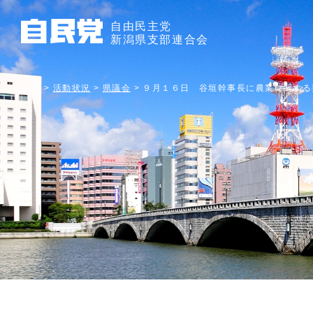
自由民主党
新潟県支部連合会
TOP
>
活動状況
>
県議会
>
９月１６日 谷垣幹事長に農業に関する