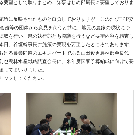
る要望として取りまとめ、知事はじめ部局長に要望しておりま
施策に反映されたものと自負しておりますが、このたびTPP交
業会議等の団体から意見を伺うと共に、地元の農家の現状につ
聴取を行い、県の執行部とも協議を行うなど要望内容を精査し
本日、谷垣幹事長に施策の実現を要望したところであります。
おける農業問題のエキスパートである山田俊男農林部会長代
公也農林水産戦略調査会長に、来年度国家予算編成に向けて要
望してまいりました。
リックしてください。