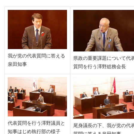
我が党の代表質問に答える
県政の重要課題について代
泉田知事
質問を行う澤野総務会長
代表質問を行う澤野議員と
尾身議長の下、我が党の代
知事はじめ執行部の様子
質問に答える泉田知事