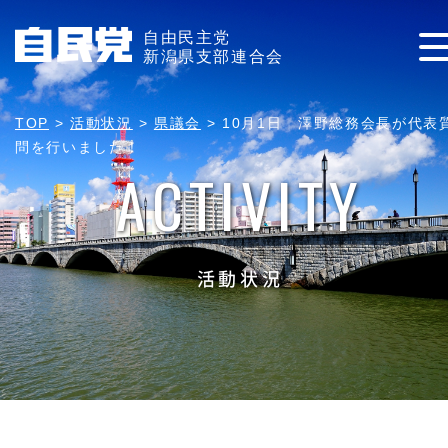
自由民主党
新潟県支部連合会
TOP
>
活動状況
>
県議会
>
10月1日 澤野総務会長が代表
問を行いました！
ACTIVITY
活動状況