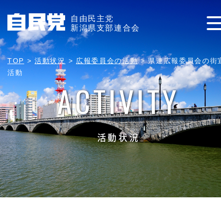
自由民主党
新潟県支部連合会
TOP
>
活動状況
>
広報委員会の活動
>
県連広報委員会の街
活動
ACTIVITY
活動状況