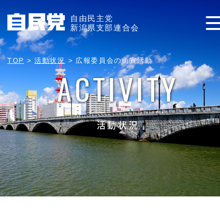
自由民主党
新潟県支部連合会
TOP
>
活動状況
>
広報委員会の街宣活動
ACTIVITY
活動状況