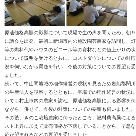
原油価格高騰の影響について現場で生の声を聞くため、朝９
に議会を出発、最初に新潟市内の施設園芸農家を訪問し、灯
等の燃料代やハウスのビニール等の資材などの値上がりの状
について説明を受けると共に、コストダウンについての対応
況を伺いながら質疑を行い、今後の対策についての要望も受
ました。
続いて、中山間地域の稲作経営の現状を見るため岩船郡関川
の生産法人を視察するとともに、平場での稲作経営の状況に
いても村上市内の農家を訪ね、原油価格高騰による影響を伺
ながら、併せて、今後の対策についての要望も伺いました。
その後、きのこ栽培農家に伺ったところ、燃料費高騰による
スト上昇に加えて販売価格が下落していることから、早急な
応が望まれるなどの要望を受けました。