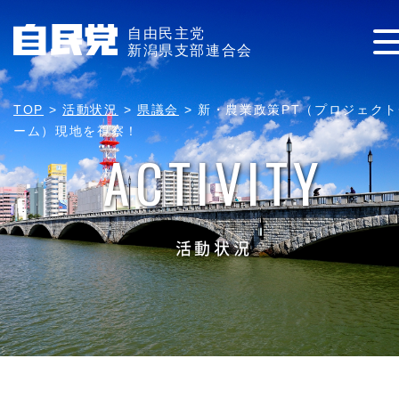
自由民主党
新潟県支部連合会
TOP
>
活動状況
>
県議会
>
新・農業政策PT（プロジェクト
ーム）現地を視察！
ACTIVITY
活動状況