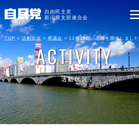
自由民主党
新潟県支部連合会
TOP
>
活動状況
>
県議会
>
12月19日 党議を開催しまし
ACTIVITY
活動状況