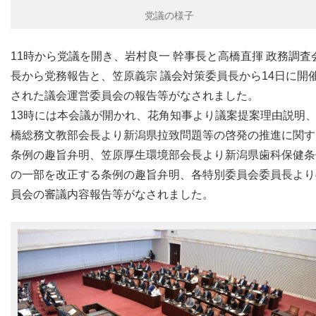
党議の様子
11時から党議を開き、岩村良一 幹事長と高橋直揮 政務調査
長から党務報告と、笠原義宗 議会対策委員長から14日に開
された議会運営委員会の報告等がなされました。
13時には本会議が開かれ、花角知事より議案提案理由説明
橋総務文教部会長より新潟県拉致問題等の啓発の推進に関す
条例の趣旨弁明、笠原厚生環境部会長より新潟県歯科保健条
の一部を改正する条例の趣旨弁明、各特別委員会委員長より
員会の審議内容報告等がなされました。