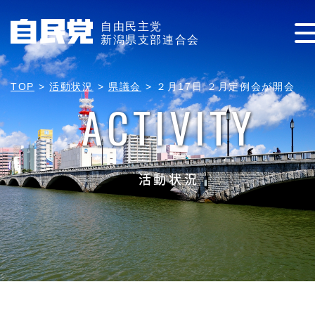
自由民主党
新潟県支部連合会
TOP
>
活動状況
>
県議会
>
２月17日 ２月定例会が開会
ACTIVITY
活動状況