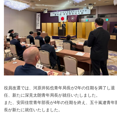
役員改選では、河原井拓也青年局長が2年の任期を満了し退
任、新たに深見太朗青年局長が就任いたしました。
また、安田佳世青年部長が4年の任期を終え、五十嵐遼青年
長が新たに就任いたしました。