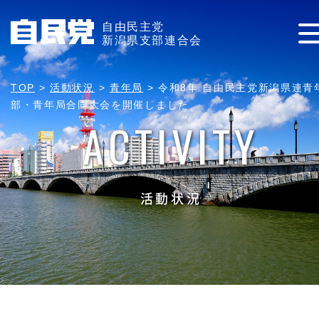
自由民主党
新潟県支部連合会
TOP
>
活動状況
>
青年局
>
令和8年 自由民主党新潟県連青
部・青年局合同大会を開催しました
ACTIVITY
活動状況