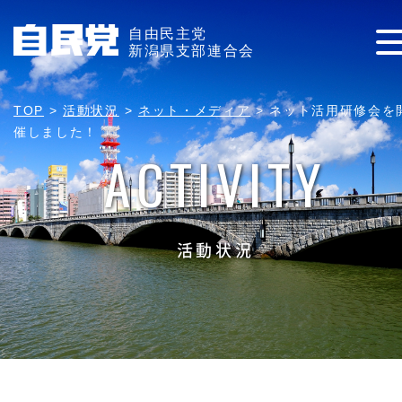
自由民主党
新潟県支部連合会
TOP
>
活動状況
>
ネット・メディア
>
ネット活用研修会を
催しました！
ACTIVITY
活動状況