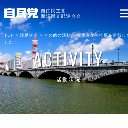
自由民主党
新潟県支部連合会
TOP
>
活動状況
>
その他の活動
>
公明党から推薦を頂戴し
した！
ACTIVITY
活動状況