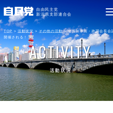
自由民主党
新潟県支部連合会
TOP
>
活動状況
>
その他の活動
>
全国幹事長・政調会長会
開催される！
ACTIVITY
活動状況