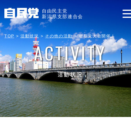
自由民主党
新潟県支部連合会
TOP
>
活動状況
>
その他の活動
>
定期党大会開催！
ACTIVITY
活動状況