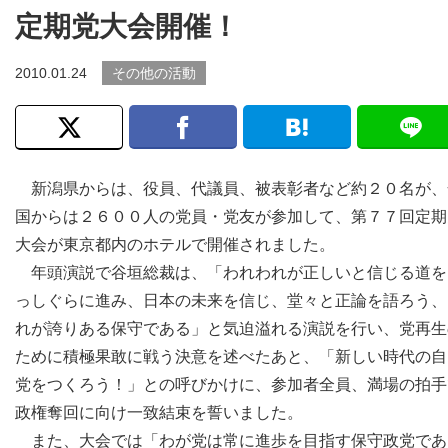
定期党大会開催！
2010.01.24
その他の活動
新潟県からは、役員、代議員、被表彰者など約２０名が、
国からは２６００人の党員・党友が参加して、第７７回定期
大会が東京都内のホテルで開催されました。
年頭演説で谷垣総裁は、「われわれが正しいと信じる道を
っしぐらに進み、日本の未来を信じ、堂々と正論を語ろう、
れが誇りある保守である」と気迫溢れる演説を行い、党再生
ために積極果敢に戦う決意を述べたあと、「新しい時代の自
党をつくろう！」との呼びかけに、参加者全員、満場の拍手
政権奪回に向け一致結束を誓いました。
また、大会では「わが党は常に進歩を目指す保守政党であ