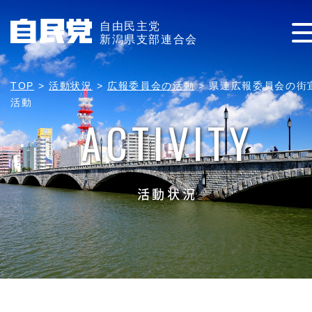
自由民主党
新潟県支部連合会
TOP
>
活動状況
>
広報委員会の活動
>
県連広報委員会の街
活動
ACTIVITY
活動状況