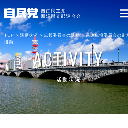
自由民主党
新潟県支部連合会
TOP
>
活動状況
>
広報委員会の活動
>
県連広報委員会の街
活動
ACTIVITY
活動状況