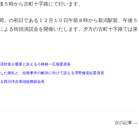
後５時から古町十字路にて行います。
間」の初日である１２月１０日午前８時から新潟駅前、午後５
による街頭演説会を開催いたします。夕方の古町十字路では泉
済対策が重要と訴える小林林一広報委員長
した御礼と、拉致事件の解決に向けて訴える澤野修党紀委員長
る西川洋吉筆頭総務副会長
次の記事
→