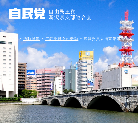
自由民主党
新潟県支部連合会
TOP
>
活動状況
>
広報委員会の活動
>
広報委員会街宣活動