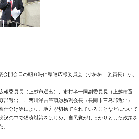
議会開会日の朝８時に県連広報委員会（小林林一委員長）が、
広報委員長（上越市選出）、市村孝一同副委員長（上越市選
原郡選出）、西川洋吉筆頭総務副会長（長岡市三島郡選出）
業仕分け等により、地方が切捨てられていることなどについて
状況の中で経済対策をはじめ、自民党がしっかりとした政策を
た。