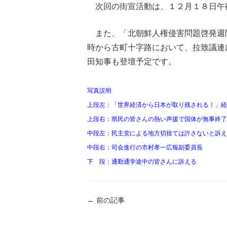
次回の街宣活動は、１２月１８日午
また、「北朝鮮人権侵害問題啓発週
時から古町十字路において、拉致議連
田知事も登壇予定です。
写真説明
上段左：「世界経済から日本が取り残される！」経
上段右：県民の皆さんの熱い声援で国体が無事終了
中段左：民主党による地方切捨ては許さないと訴え
中段右：司会進行の市村孝一広報副委員長
下 段：通勤通学途中の皆さんに訴える
←
前の記事