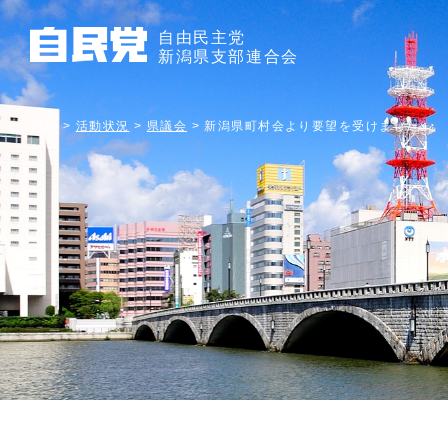
自由民主党
新潟県支部連合会
TOP
>
活動状況
>
県議会
>
新潟県町村会より要望を受けました