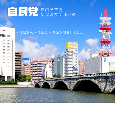
自由民主党
新潟県支部連合会
TOP
>
活動状況
>
県議会
>
党議を開催しました。