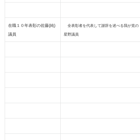
在職１０年表彰の佐藤(純)
全表彰者を代表して謝辞を述べる我が党の
議員
星野議員