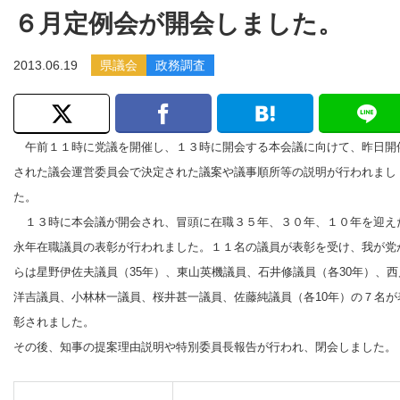
６月定例会が開会しました。
2013.06.19
県議会
政務調査
午前１１時に党議を開催し、１３時に開会する本会議に向けて、昨日開
された議会運営委員会で決定された議案や議事順所等の説明が行われまし
た。
１３時に本会議が開会され、冒頭に
在職３５年、３０年、１０年を迎え
永年在職議員の表彰が行われました。１１名の議員が表彰を受け、我が党
らは星野伊佐夫議員（35年）、東山英機議員、石井修議員（各30年）、西
洋吉議員、小林林一議員、桜井甚一議員、佐藤純議員（各10年）
の７名が
彰されました。
その後、知事の提案理由説明や特別委員長報告が行われ、閉会しました。