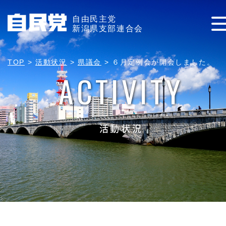
自由民主党
新潟県支部連合会
TOP
>
活動状況
>
県議会
>
６月定例会が開会しました。
ACTIVITY
活動状況