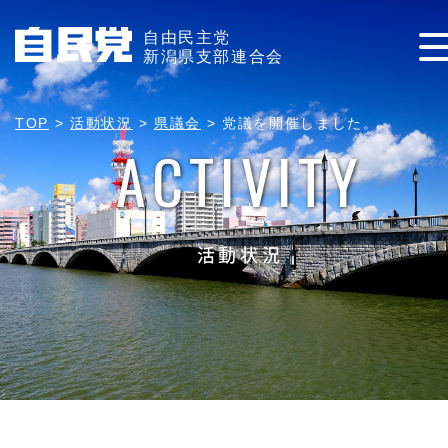
自由民主党
新潟県支部連合会
TOP
>
活動状況
>
県議会
>
党議を開催しました。
ACTIVITY
活動状況