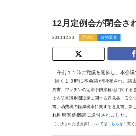
12月定例会が閉会さ
2013.12.20
県議会
政務調査
午前１１時に党議を開催し、本会議
続く１３時に本会議が開催され、議案
見書、ワクチンの定期予防接種化に関する
よる防空識別圏設定に関する意見書、安全
書、消費税の軽減税率に関する意見書、新
れ即時関係機関に送付されました。
（
可決された意見書については
こちら
をご覧く