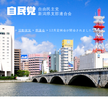
自由民主党
新潟県支部連合会
TOP
>
活動状況
>
県議会
>
12月定例会が閉会されました。