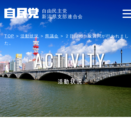
自由民主党
新潟県支部連合会
TOP
>
活動状況
>
県議会
>
２日目の一般質問が行われまし
た。
ACTIVITY
活動状況