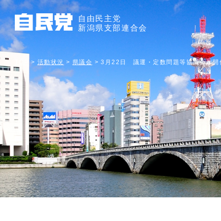
自由民主党
新潟県支部連合会
TOP
>
活動状況
>
県議会
>
3月22日 議運・定数問題等協議会が