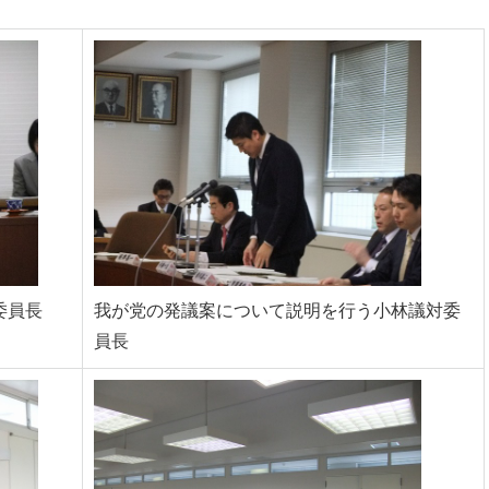
委員長
我が党の発議案について説明を行う小林議対委
員長