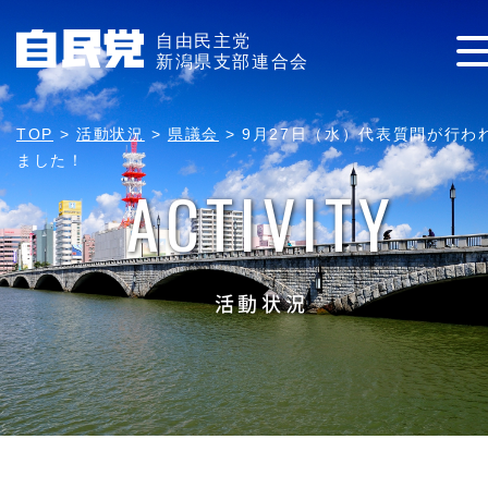
自由民主党
新潟県支部連合会
TOP
>
活動状況
>
県議会
>
9月27日（水）代表質問が行わ
ました！
ACTIVITY
活動状況