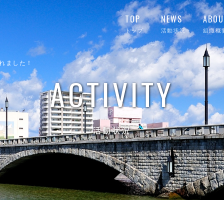
TOP
NEWS
ABOU
トップ
活動状況
組織概
れました！
ACTIVITY
活動状況