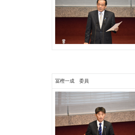
冨樫一成 委員