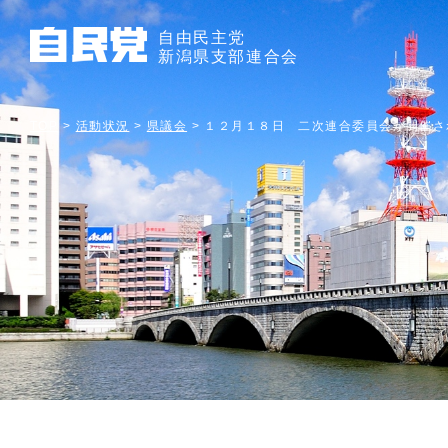
自由民主党
新潟県支部連合会
TOP
>
活動状況
>
県議会
>
１２月１８日 二次連合委員会が開催さ