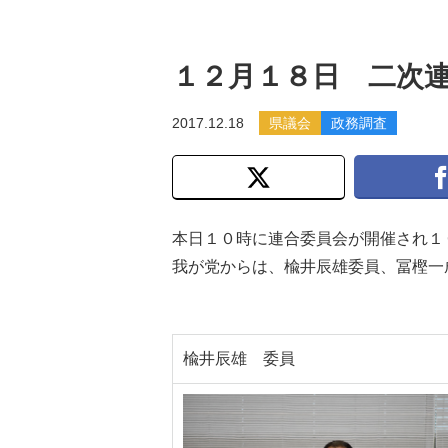
１２月１８日 二次
2017.12.18
県議会
政務調査
本日１０時に連合委員会が開催され１
我が党からは、楡井辰雄委員、冨樫一
楡井辰雄 委員