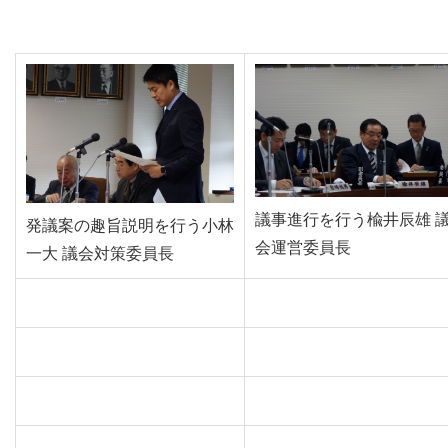
議事進行を行う楡井辰雄 
発議案の趣旨説明を行う小林
会運営委員長
一大 議会対策委員長