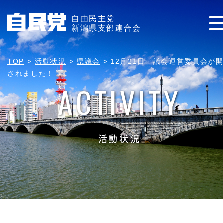
自由民主党
新潟県支部連合会
TOP
>
活動状況
>
県議会
>
12月21日 議会運営委員会が
されました！
ACTIVITY
活動状況