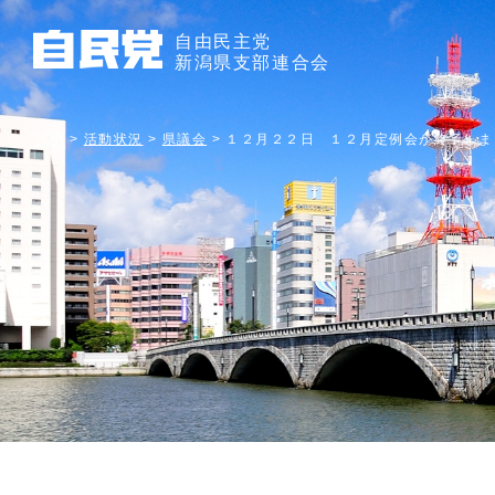
自由民主党
新潟県支部連合会
TOP
>
活動状況
>
県議会
>
１２月２２日 １２月定例会が終了しま