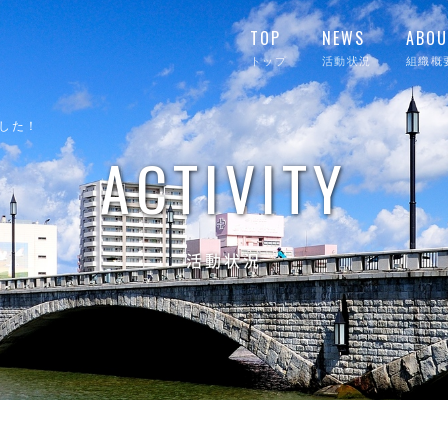
TOP
NEWS
ABOU
トップ
活動状況
組織概
した！
ACTIVITY
活動状況