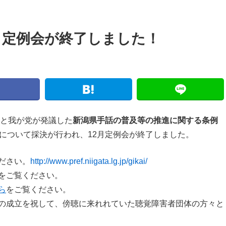
月定例会が終了しました！
案と我が党が発議した
新潟県手話の普及等の推進に関する条例
件について採決が行われ、12月定例会が終了しました。
ださい。
http://www.pref.niigata.lg.jp/gikai/
をご覧ください。
ら
をご覧ください。
の成立を祝して、傍聴に来れれていた聴覚障害者団体の方々と