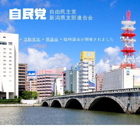
自由民主党
新潟県支部連合会
TOP
>
活動状況
>
県議会
>
臨時議会が開催されました