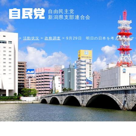
自由民主党
新潟県支部連合会
TOP
>
活動状況
>
政務調査
>
9月29日 明日の日本を考えるセミ