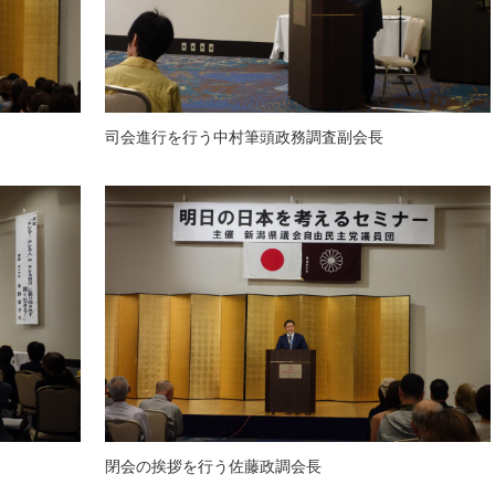
司会進行を行う中村筆頭政務調査副会長
閉会の挨拶を行う佐藤政調会長